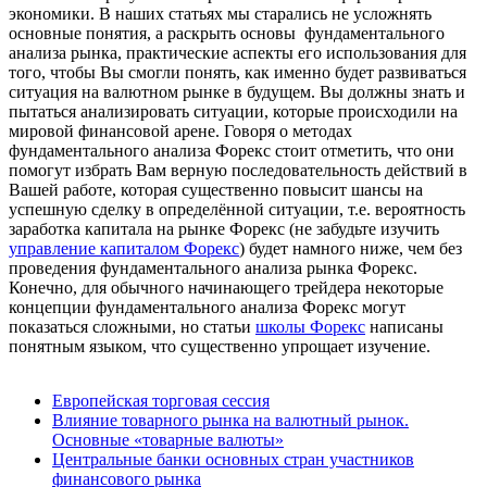
экономики. В наших статьях мы старались не усложнять
основные понятия, а раскрыть основы фундаментального
анализа рынка, практические аспекты его использования для
того, чтобы Вы смогли понять, как именно будет развиваться
ситуация на валютном рынке в будущем. Вы должны знать и
пытаться анализировать ситуации, которые происходили на
мировой финансовой арене. Говоря о методах
фундаментального анализа Форекс стоит отметить, что они
помогут избрать Вам верную последовательность действий в
Вашей работе, которая существенно повысит шансы на
успешную сделку в определённой ситуации, т.е. вероятность
заработка капитала на рынке Форекс (не забудьте изучить
управление капиталом Форекс
) будет намного ниже, чем без
проведения фундаментального анализа рынка Форекс.
Конечно, для обычного начинающего трейдера некоторые
концепции фундаментального анализа Форекс могут
показаться сложными, но статьи
школы Форекс
написаны
понятным языком, что существенно упрощает изучение.
Европейская торговая сессия
Влияние товарного рынка на валютный рынок.
Основные «товарные валюты»
Центральные банки основных стран участников
финансового рынка