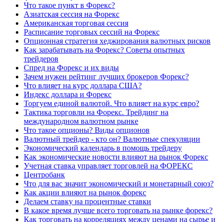
Что такое пункт в Форекс?
Азиатская сессия на Форекс
Американская торговая сессия
Расписание торговых сессий на Форекс
Опционная стратегия хеджирования валютных рисков
Как зарабатывать на Форекс? Советы опытных
трейдеров
Спред на Форекс и их виды
Зачем нужен рейтинг лучших брокеров Форекс?
Что влияет на курс доллара США?
Индекс доллара и Форекс
Торгуем единой валютой. Что влияет на курс евро?
Тактика торговли на Форекс. Трейдинг на
международном валютном рынке
Что такое опционы? Виды опционов
Валютный трейдер - кто он? Валютные спекуляции
Экономический календарь в помощь трейдеру
Как экономические новости влияют на рынок Форекс
Учетная ставка управляет торговлей на ФОРЕКС
Центробанк
Что для вас значит экономический и монетарный союз?
Как акции влияют на рынок форекс
Делаем ставку на процентные ставки
В какое время лучше всего торговать на рынке форекс?
Как торговать на корреляциях между ценами на сырье и