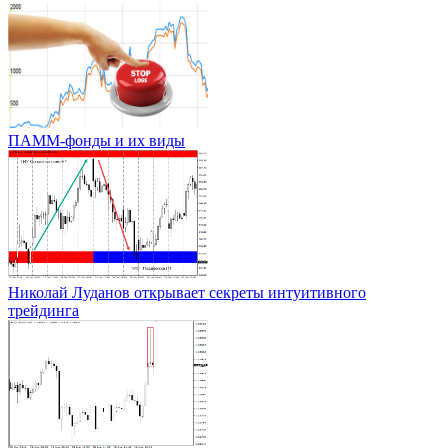
ПАММ-фонды и их виды
Николай Луданов открывает секреты интуитивного
трейдинга