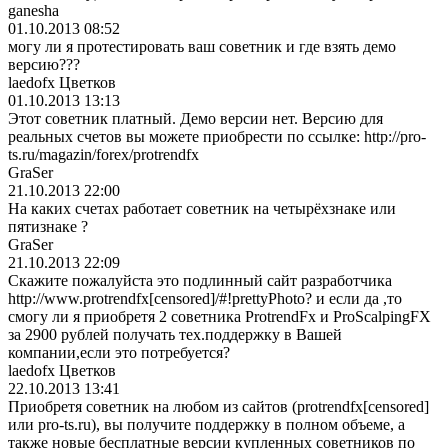
ganesha
01.10.2013 08:52
могу ли я протестировать ваш советник и где взять демо
версию???
laedofx Цветков
01.10.2013 13:13
Этот советник платный. Демо версии нет. Версию для
реальных счетов вы можете приобрести по ссылке: http://pro-
ts.ru/magazin/forex/protrendfx
GraSer
21.10.2013 22:00
На каких счетах работает советник на четырёхзнаке или
пятизнаке ?
GraSer
21.10.2013 22:09
Скажите пожалуйста это подлинный сайт разработчика
http://www.protrendfx[censored]/#!pr
ettyPhoto? и если да ,то
смогу ли я приобретя 2 советника ProtrendFx и ProScalpingFX
за 2900 рублей получать тех.поддержку в Вашей
компании,если это потребуется?
laedofx Цветков
22.10.2013 13:41
Приобретя советник на любом из сайтов (protrendfx[cen
sored]
или pro-ts.ru), вы получите поддержку в полном объеме, а
также новые бесплатные версии купленных советников по