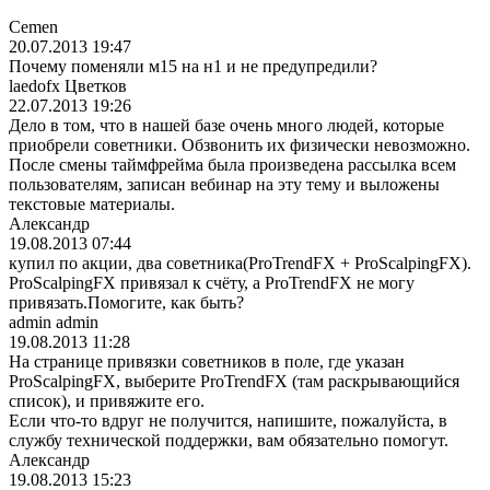
Cemen
20.07.2013 19:47
Почему поменяли м15 на н1 и не предупредили?
laedofx Цветков
22.07.2013 19:26
Дело в том, что в нашей базе очень много людей, которые
приобрели советники. Обзвонить их физически невозможно.
После смены таймфрейма была произведена рассылка всем
пользователям, записан вебинар на эту тему и выложены
текстовые материалы.
Александр
19.08.2013 07:44
купил по акции, два советника(ProTr
endFX + ProScalpingFX).
ProScalpingFX привязал к счёту, а ProTrendFX не могу
привязать.Помог
ите, как быть?
admin admin
19.08.2013 11:28
На странице привязки советников в поле, где указан
ProScalpingFX, выберите ProTrendFX (там раскрывающийся
список), и привяжите его.
Если что-то вдруг не получится, напишите, пожалуйста, в
службу технической поддержки, вам обязательно помогут.
Александр
19.08.2013 15:23