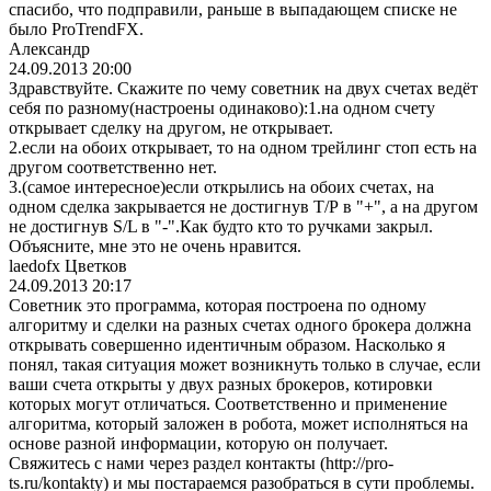
спасибо, что подправили, раньше в выпадающем списке не
было ProTrendFX.
Александр
24.09.2013 20:00
Здравствуйте. Скажите по чему советник на двух счетах ведёт
себя по разному(настрое
ны одинаково):1.на одном счету
открывает сделку на другом, не открывает.
2.если на обоих открывает, то на одном трейлинг стоп есть на
другом соответственно нет.
3.(самое интересное)если открылись на обоих счетах, на
одном сделка закрывается не достигнув Т/Р в "+", а на другом
не достигнув S/L в "-".Как будто кто то ручками закрыл.
Объясните, мне это не очень нравится.
laedofx Цветков
24.09.2013 20:17
Советник это программа, которая построена по одному
алгоритму и сделки на разных счетах одного брокера должна
открывать совершенно идентичным образом. Насколько я
понял, такая ситуация может возникнуть только в случае, если
ваши счета открыты у двух разных брокеров, котировки
которых могут отличаться. Соответственно и применение
алгоритма, который заложен в робота, может исполняться на
основе разной информации, которую он получает.
Свяжитесь с нами через раздел контакты (http://pro-
ts.ru/kontakty) и мы постараемся разобраться в сути проблемы.