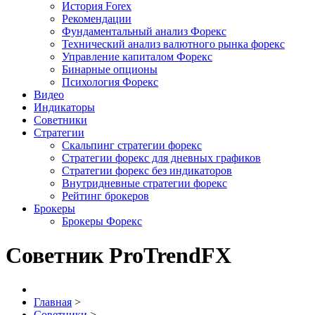
История Forex
Рекомендации
Фундаментальный анализ Форекс
Технический анализ валютного рынка форекс
Управление капиталом Форекс
Бинарные опционы
Психология Форекс
Видео
Индикаторы
Советники
Стратегии
Скальпинг стратегии форекс
Стратегии форекс для дневных графиков
Стратегии форекс без индикаторов
Внутридневные стратегии форекс
Рейтинг брокеров
Брокеры
Брокеры Форекс
Советник ProTrendFX
Главная
>
Советники
>