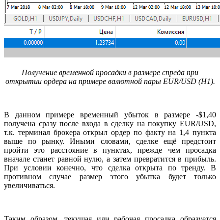
Получение временной просадки в размере спреда при
открытии ордера
на примере валютной пары
EUR
/
USD
(
H
1).
В данном примере временный убыток в размере -$1,40
получена сразу после входа в сделку на покупку EUR/USD,
т.к. терминал брокера открыл ордер по факту на 1,4 пункта
выше по рынку. Иными словами, сделке ещё предстоит
пройти это расстояние в пунктах, прежде чем просадка
вначале станет равной нулю, а затем превратится в прибыль.
При условии конечно, что сделка открыта по тренду. В
противном случае размер этого убытка будет только
увеличиваться.
Таким образом, текущая или рабочая просадка образуется