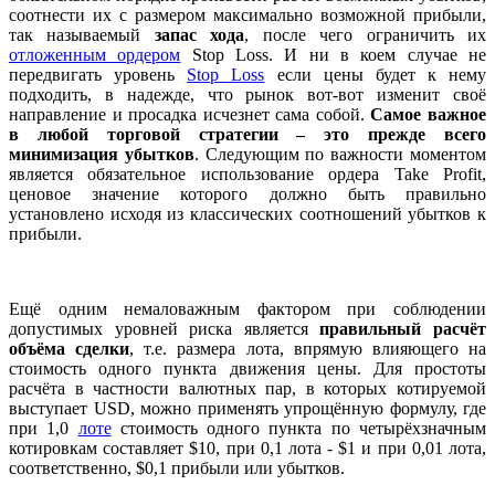
соотнести их с размером максимально возможной прибыли,
так называемый
запас хода
, после чего ограничить их
отложенным ордером
Stop Loss. И ни в коем случае не
передвигать уровень
Stop Loss
если цены будет к нему
подходить, в надежде, что рынок вот-вот изменит своё
направление и просадка исчезнет сама собой.
Самое важное
в любой торговой стратегии – это прежде всего
минимизация убытков
. Следующим по важности моментом
является обязательное использование ордера Take Profit,
ценовое значение которого должно быть правильно
установлено исходя из классических соотношений убытков к
прибыли.
Ещё одним немаловажным фактором при соблюдении
допустимых уровней риска является
правильный расчёт
объёма сделки
, т.е. размера лота, впрямую влияющего на
стоимость одного пункта движения цены. Для простоты
расчёта в частности валютных пар, в которых котируемой
выступает USD, можно применять упрощённую формулу, где
при 1,0
лоте
стоимость одного пункта по четырёхзначным
котировкам составляет $10, при 0,1 лота - $1 и при 0,01 лота,
соответственно, $0,1 прибыли или убытков.