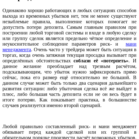
Одинаково хорошо работающих в любых ситуациях способов
выхода из временных убытков нет, тем не менее существуют
незыблемые правила, выполнение которых помогает не
допустить потери депозита. Самым главным правилом при
построении любой торговой системы и входе в любую сделку
или группу сделок является предельно чёткое определение и
неукоснительное соблюдение параметров риск- и
мани
менеджмента
. Очень часто у трейдера может быть ситуация в
торгах, когда очень затяжная текущая просадка вызывает при
определённых обстоятельствах
соблазн её «потерпеть»
. И
данное желание преобладает над трезвым расчётом,
подсказывающим, что убыток нужно зафиксировать прямо
сейчас, пока его размер ещё относительно не большой. В
данном случае может быть только два сценария дальнейшего
развития ситуации: либо убыточная сделка всё же выйдет в
плюс, либо большая часть депозита если не он весь будет в
итоге потерян. Как показывает практика, в большинстве
случаев реализуется именно второй сценарий.
Любой правильно составленный риск- и мани менджмент
обязывает перед каждой сделкой или их группой в
обязательном порядке произвести расчёт возможных убытков,