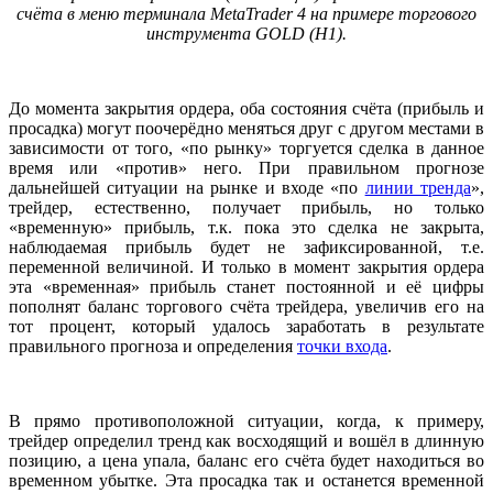
счёта в меню терминала
MetaTrader
4 на примере торгового
инструмента
GOLD
(
H
1).
До момента закрытия ордера, оба состояния счёта (прибыль и
просадка) могут поочерёдно меняться друг с другом местами в
зависимости от того, «по рынку» торгуется сделка в данное
время или «против» него. При правильном прогнозе
дальнейшей ситуации на рынке и входе «по
линии тренда
»,
трейдер, естественно, получает прибыль, но только
«временную» прибыль, т.к. пока это сделка не закрыта,
наблюдаемая прибыль будет не зафиксированной, т.е.
переменной величиной. И только в момент закрытия ордера
эта «временная» прибыль станет постоянной и её цифры
пополнят баланс торгового счёта трейдера, увеличив его на
тот процент, который удалось заработать в результате
правильного прогноза и определения
точки входа
.
В прямо противоположной ситуации, когда, к примеру,
трейдер определил тренд как восходящий и вошёл в длинную
позицию, а цена упала, баланс его счёта будет находиться во
временном убытке. Эта просадка так и останется временной