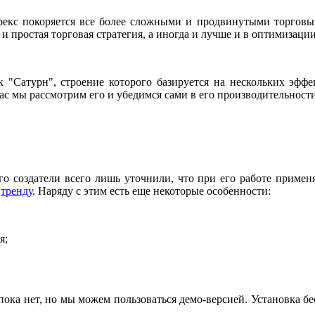
орекс покоряется все более сложными и продвинутыми торговым
 и простая торговая стратегия, а иногда и лучше и в оптимизации
 "Cатурн", строение которого базируется на нескольких эф
ас мы рассмотрим его и убедимся сами в его производительности
го создатели всего лишь уточнили, что при его работе приме
о
тренду
. Наряду с этим есть еще некоторые особенности:
я;
ока нет, но мы можем пользоваться демо-версией. Установка бе