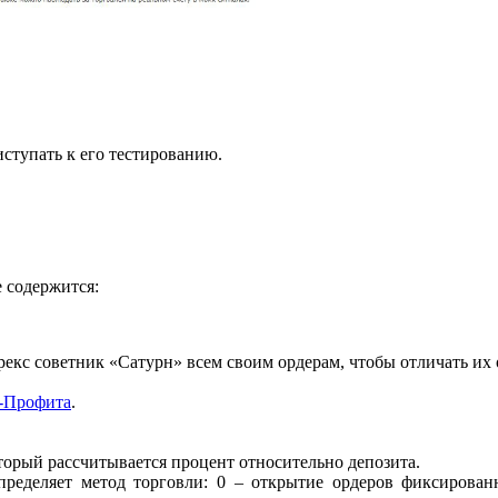
ступать к его тестированию.
 содержится:
екс советник «Сатурн» всем своим ордерам, чтобы отличать их 
к-Профита
.
орый рассчитывается процент относительно депозита.
определяет метод торговли: 0 – открытие ордеров фиксирова