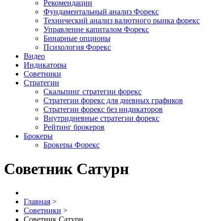
Рекомендации
Фундаментальный анализ Форекс
Технический анализ валютного рынка форекс
Управление капиталом Форекс
Бинарные опционы
Психология Форекс
Видео
Индикаторы
Советники
Стратегии
Скальпинг стратегии форекс
Стратегии форекс для дневных графиков
Стратегии форекс без индикаторов
Внутридневные стратегии форекс
Рейтинг брокеров
Брокеры
Брокеры Форекс
Советник Сатурн
Главная
>
Советники
>
Советник Сатурн