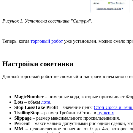
Рисунок 1. Установка советника "Сатурн".
Теперь, когда
торговый робот
уже установлен, можно смело при
Настройки советника
Данный торговый робот не сложный и настроек в нем много не
MagicNumber
– номерные кода, которые присваивает Фор
Lots
– объем
лота
.
Stop Loss/Take Profit
– значение цены
Cтоп-Лосса и Тей
TrailingStop
– размер Трейлинг-Стопа в
пунктах
.
Slippage
– размер максимального проскальзывания.
Percent
– максимально допустимый рис одной сделки, кот
ММ
– целочисленное значение от 0 до 4-х, которое 