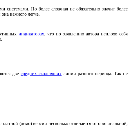
и системами. Но более сложная не обязательно значит более
 она намного легче.
фективных
индикаторах
, что по заявлению автора неплохо себя
.
няются две
средних скользящих
линии разного периода. Так не
сплатной (демо) версии несколько отличается от оригинальной,