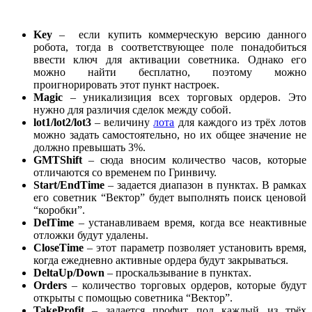
Key
– если купить коммерческую версию данного
робота, тогда в соответствующее поле понадобиться
ввести ключ для активации советника. Однако его
можно найти бесплатно, поэтому можно
проигнорировать этот пункт настроек.
Magic
– уникализиция всех торговых ордеров. Это
нужно для различия сделок между собой.
lot1/lot2/lot3
– величину
лота
для каждого из трёх лотов
можно задать самостоятельно, но их общее значение не
должно превышать 3%.
GMTShift
– сюда вносим количество часов, которые
отличаются со временем по Гринвичу.
Start/EndTime
– задается диапазон в пунктах. В рамках
его советник “Вектор” будет выполнять поиск ценовой
“коробки”.
DelTime
– устанавливаем время, когда все неактивные
отложки будут удалены.
CloseTime
– этот параметр позволяет установить время,
когда ежедневно активные ордера будут закрываться.
DeltaUp/Down
– проскальзывание в пунктах.
Orders
– количество торговых ордеров, которые будут
открыты с помощью советника “Вектор”.
TakeProfit
– задается профит под каждый из трёх