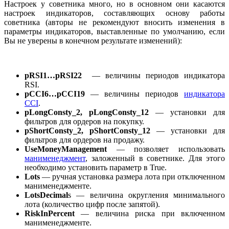
Настроек у советника много, но в основном они касаются
настроек индикаторов, составляющих основу работы
советника (авторы не рекомендуют вносить изменения в
параметры индикаторов, выставленные по умолчанию, если
Вы не уверены в конечном результате изменений):
pRSI1…pRSI22
— величины периодов индикатора
RSI.
pCCI6…pCCI19
— величины периодов
индикатора
CCI
.
pLongConsty_2, pLongConsty_12
— установки для
фильтров для ордеров на покупку.
pShortConsty_2, pShortConsty_12
— установки для
фильтров для ордеров на продажу.
UseMoneyManagement
— позволяет использовать
манименеджмент
, заложенный в советнике. Для этого
необходимо установить параметр в True.
Lots
— ручная установка размера лота при отключенном
манименеджменте.
LotsDecimal
s — величина округления минимального
лота (количество цифр после запятой).
RiskInPercent
— величина риска при включенном
манименеджменте.