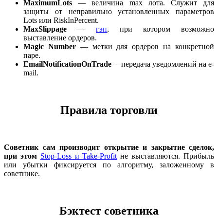
MaximumLots
— величина max лота. Служит для
защиты от неправильно установленных параметров
Lots или RiskInPercent.
MaxSlippage
—
гэп
, при котором возможно
выставление ордеров.
Magic Number
— метки для ордеров на конкретной
паре.
EmailNotificationOnTrade
—передача уведомлений на e-
mail.
Правила торговли
Советник сам производит открытие и закрытие сделок,
при этом
Stop-Loss и Take-Profit
не выставляются. Прибыль
или убытки фиксируется по алгоритму, заложенному в
советнике.
Бэктест советника