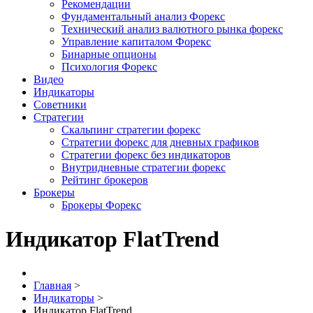
Рекомендации
Фундаментальный анализ Форекс
Технический анализ валютного рынка форекс
Управление капиталом Форекс
Бинарные опционы
Психология Форекс
Видео
Индикаторы
Советники
Стратегии
Скальпинг стратегии форекс
Стратегии форекс для дневных графиков
Стратегии форекс без индикаторов
Внутридневные стратегии форекс
Рейтинг брокеров
Брокеры
Брокеры Форекс
Индикатор FlatTrend
Главная
>
Индикаторы
>
Индикатор FlatTrend