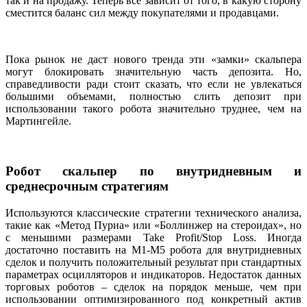
так и на продажу. Теперь все зависит от того, в какую сторону
сместится баланс сил между покупателями и продавцами.
Пока рынок не даст нового тренда эти «замки» скальпера
могут блокировать значительную часть депозита. Но,
справедливости ради стоит сказать, что если не увлекаться
большими объемами, полностью слить депозит при
использовании такого робота значительно труднее, чем на
Мартингейле.
Робот скальпер по внутридневным и
среднесрочным стратегиям
Используются классические стратегии технического анализа,
такие как «Метод Пуриа» или «Боллинжер на стероидах», но
с меньшими размерами Take Profit/Stop Loss. Иногда
достаточно поставить на М1-М5 робота для внутридневных
сделок и получить положительный результат при стандартных
параметрах осцилляторов и индикаторов. Недостаток данных
торговых роботов – сделок на порядок меньше, чем при
использовании оптимизированного под конкретный актив