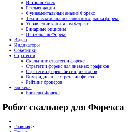
История Forex
Рекомендации
Фундаментальный анализ Форекс
Технический анализ валютного рынка форекс
Управление капиталом Форекс
Бинарные опционы
Психология Форекс
Видео
Индикаторы
Советники
Стратегии
Скальпинг стратегии форекс
Стратегии форекс для дневных графиков
Стратегии форекс без индикаторов
Внутридневные стратегии форекс
Рейтинг брокеров
Брокеры
Брокеры Форекс
Робот скальпер для Форекса
Главная
>
Блог
>