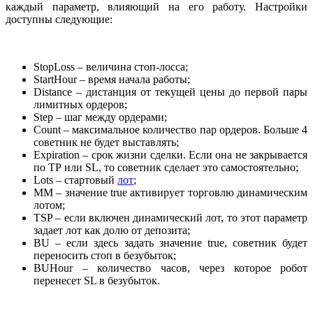
каждый параметр, влияющий на его работу. Настройки
доступны следующие:
StopLoss – величина стоп-лосса;
StartHour – время начала работы;
Distance – дистанция от текущей цены до первой пары
лимитных ордеров;
Step – шаг между ордерами;
Count – максимальное количество пар ордеров. Больше 4
советник не будет выставлять;
Expiration – срок жизни сделки. Если она не закрывается
по ТР или SL, то советник сделает это самостоятельно;
Lots – стартовый
лот
;
MM – значение true активирует торговлю динамическим
лотом;
TSP – если включен динамический лот, то этот параметр
задает лот как долю от депозита;
BU – если здесь задать значение true, советник будет
переносить стоп в безубыток;
BUHour – количество часов, через которое робот
перенесет SL в безубыток.