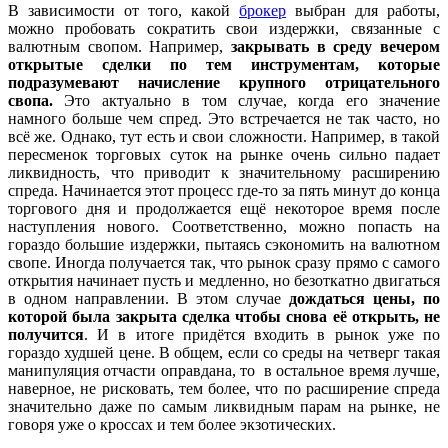
В зависимости от того, какой
брокер
выбран для работы,
можно пробовать сократить свои издержки, связанные с
валютным свопом. Например,
закрывать в среду вечером
открытые сделки по тем инструментам, которые
подразумевают начисление крупного отрицательного
свопа.
Это актуально в том случае, когда его значение
намного больше чем спред. Это встречается не так часто, но
всё же. Однако, тут есть и свои сложности. Например, в такой
пересменок торговых суток на рынке очень сильно падает
ликвидность, что приводит к значительному расширению
спреда. Начинается этот процесс где-то за пять минут до конца
торгового дня и продолжается ещё некоторое время после
наступления нового. Соответственно, можно попасть на
гораздо большие издержки, пытаясь сэкономить на валютном
свопе. Иногда получается так, что рынок сразу прямо с самого
открытия начинает пусть и медленно, но безоткатно двигаться
в одном направлении. В этом случае
дождаться цены, по
которой была закрыта сделка чтобы снова её открыть, не
получится
. И в итоге придётся входить в рынок уже по
гораздо худшей цене. В общем, если со среды на четверг такая
манипуляция отчасти оправдана, то в остальное время лучше,
наверное, не рисковать, тем более, что по расширение спреда
значительно даже по самым ликвидным парам на рынке, не
говоря уже о кроссах и тем более экзотических.