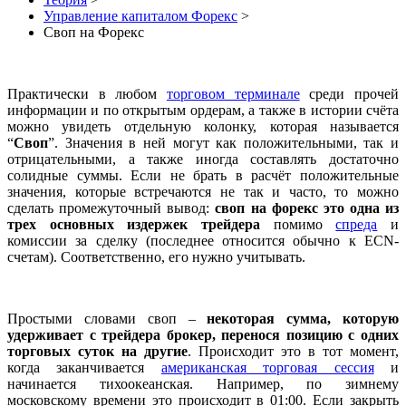
Управление капиталом Форекс
>
Своп на Форекс
Практически в любом
торговом терминале
среди прочей
информации и по открытым ордерам, а также в истории счёта
можно увидеть отдельную колонку, которая называется
“
Своп
”. Значения в ней могут как положительными, так и
отрицательными, а также иногда составлять достаточно
солидные суммы. Если не брать в расчёт положительные
значения, которые встречаются не так и часто, то можно
сделать промежуточный вывод:
своп на форекс это одна из
трех основных издержек трейдера
помимо
спреда
и
комиссии за сделку (последнее относится обычно к ECN-
счетам). Соответственно, его нужно учитывать.
Простыми словами своп –
некоторая сумма, которую
удерживает с трейдера брокер, перенося позицию с одних
торговых суток на другие
. Происходит это в тот момент,
когда заканчивается
американская торговая сессия
и
начинается тихоокеанская. Например, по зимнему
московскому времени это происходит в 01:00. Если закрыть