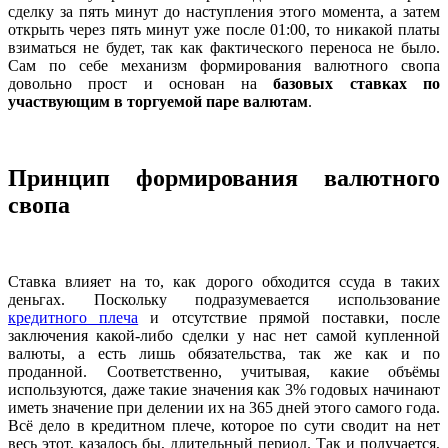
сделку за пять минут до наступления этого момента, а затем
открыть через пять минут уже после 01:00, то никакой платы
взиматься не будет, так как фактического переноса не было.
Сам по себе механизм формирования валютного свопа
довольно прост и основан на
базовых ставках по
участвующим в торгуемой паре валютам
.
Процентные
ставки
крупнейших
центральных
Принцип формирования валютного
банков
свопа
Ставка влияет на то, как дорого обходится ссуда в таких
деньгах. Поскольку подразумевается использование
кредитного плеча
и отсутствие прямой поставки, после
заключения какой-либо сделки у нас нет самой купленной
валюты, а есть лишь обязательства, так же как и по
проданной. Соответственно, учитывая, какие объёмы
используются, даже такие значения как 3% годовых начинают
иметь значение при делении их на 365 дней этого самого года.
Всё дело в кредитном плече, которое по сути сводит на нет
весь этот, казалось бы, длительный период. Так и получается,