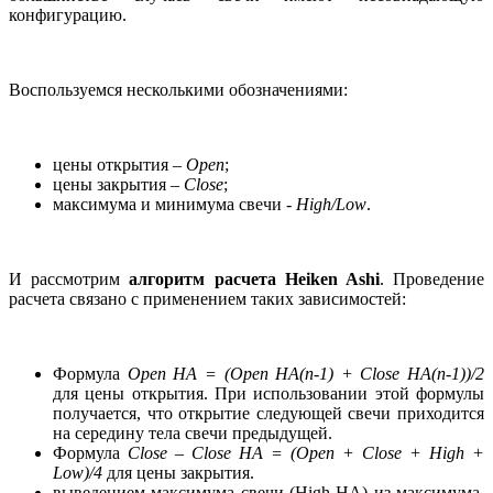
конфигурацию.
Воспользуемся несколькими обозначениями:
цены открытия –
Open
;
цены закрытия –
Close
;
максимума и минимума свечи -
High/Low
.
И рассмотрим
алгоритм расчета Heiken Ashi
. Проведение
расчета связано с применением таких зависимостей:
Формула
Open HA = (Open HA(n-1) + Close HA(n-1))/2
для цены открытия. При использовании этой формулы
получается, что открытие следующей свечи приходится
на середину тела свечи предыдущей.
Формула
Close – Сlose HA = (Open + Close + High +
Low)/4
для цены закрытия.
выведением максимума свечи (High HA) из максимума,