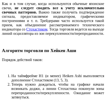
Как и в том случае, когда используются обычные японские
свечи,
не следует сводить все к учету исключительно
свечных паттернов.
Важно также получить подтверждение
сигнала, предоставляемое индикатором, графическими
построениями и т. п. Трейдерами часто используется такой
прием, как объединение рассматриваемого технического
индикатора со
Стохастиком
. Тогда торговля ведется на выходе
линий осциллятора из зон перекупленности/перепроданности.
Алгоритм
торговли по Хейкен Аши
Порядок действий таков:
На таймфрейме H1 (и менее) Heiken Ashi выполняется
дополнение Стохастиком (13, 5, 3).
Теперь нужно дождаться, чтобы на графике начали
возникать доджи, а линии Стохастика покинули зоны
перепроданности/перекупленности. Ожидание может
затянуться.