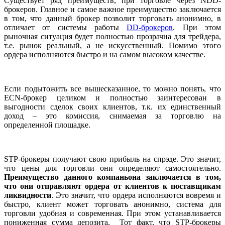
Существует ряд преимуществ, при торговле через NDD-
брокеров. Главное и самое важное преимущество заключается
в том, что данный брокер позволит торговать анонимно, в
отличает от системы работы
DD-брокеров
. При этом
рыночная ситуация будет полностью прозрачна для трейдера,
т.е. рынок реальный, а не искусственный. Помимо этого
ордера исполняются быстро и на самом высоком качестве.
Если подытожить все вышесказанное, то можно понять, что
ECN-брокер целиком и полностью заинтересован в
выгодности сделок своих клиентов, т.к. их единственный
доход – это комиссия, снимаемая за торговлю на
определенной площадке.
STP-брокеры получают свою прибыль на спрэде. Это значит,
что цены для торговли они определяют самостоятельно.
Преимущество данного компаньона заключается в том,
что они отправляют ордера от клиентов к поставщикам
ликвидности
. Это значит, что ордера исполняются вовремя и
быстро, клиент может торговать анонимно, система для
торговли удобная и современная. При этом устанавливается
пониженная сумма депозита. Тот факт, что STP-брокеры