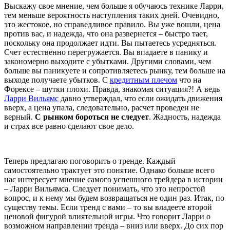
Выскажу свое мнение, чем больше я обучаюсь технике Ларри,
тем меньше вероятность наступления таких дней. Очевидно,
это жестокое, но справедливое правило. Вы уже вошли, цена
против вас, и надежда, что она развернется – быстро тает,
поскольку она продолжает идти. Вы пытаетесь усредняться.
Счет естественно перегружается. Вы впадаете в панику и
закономерно выходите с убытками. Другими словами, чем
больше вы паникуете и сопротивляетесь рынку, тем больше на
выходе получаете убытков. С
кредитным плечом
что на
Форексе – шутки плохи. Правда, знакомая ситуация?! А ведь
Ларри Вильямс
давно утверждал, что если ожидать движения
вверх, а цена упала, следовательно, расчет проведен не
верный.
С рынком бороться не следует
. Жадность, надежда
и страх все равно сделают свое дело.
Теперь предлагаю поговорить о тренде. Каждый
самостоятельно трактует это понятие. Однако больше всего
нас интересует мнение самого успешного трейдера в истории
– Ларри Вильямса. Следует понимать, что это непростой
вопрос, и к нему мы будем возвращаться не один раз. Итак, по
существу темы. Если тренд с вами – то вы владеете второй
ценовой фигурой влиятельной игры. Что говорит Ларри о
возможном направлении тренда – вниз или вверх. До сих пор