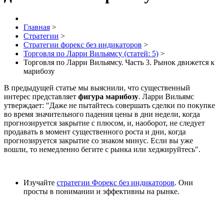
Главная
>
Стратегии
>
Стратегии форекс без индикаторов
>
Торговля по Ларри Вильямсу (статей: 5)
>
Торговля по Ларри Вильямсу. Часть 3. Рынок движется к
марибозу
В
предыдущей статье мы выяснили, что существенный
интерес представляет
фигура марибозу
. Ларри Вильямс
утверждает: "Даже не пытайтесь совершать сделки по покупке
во время значительного падения цены в дни недели, когда
прогнозируется закрытие с плюсом, и, наоборот, не следует
продавать в момент существенного роста и дни, когда
прогнозируется закрытие со знаком минус. Если вы уже
вошли, то немедленно бегите с рынка или хеджируйтесь".
Изучайте
стратегии Форекс без индикаторов
. Они
просты в понимании и эффективны на рынке.