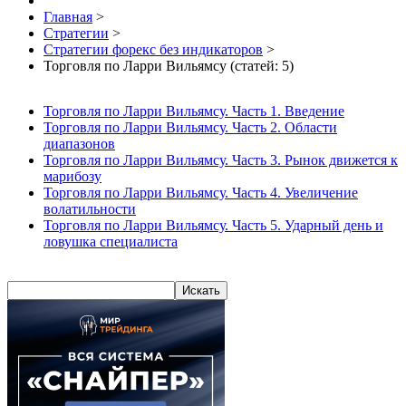
Главная
>
Стратегии
>
Стратегии форекс без индикаторов
>
Торговля по Ларри Вильямсу (статей: 5)
Торговля по Ларри Вильямсу. Часть 1. Введение
Торговля по Ларри Вильямсу. Часть 2. Области
диапазонов
Торговля по Ларри Вильямсу. Часть 3. Рынок движется к
марибозу
Торговля по Ларри Вильямсу. Часть 4. Увеличение
волатильности
Торговля по Ларри Вильямсу. Часть 5. Ударный день и
ловушка специалиста