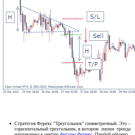
Стратегия Форекс "Треугольник" симметричный. Это –
горизонтальный треугольник, в котором линии тренда
направлены к центру
фигуры Форекс
. Пробой обычно