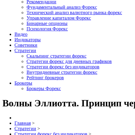
Рекомендации
Фундаментальный анализ Форекс
Технический анализ валютного рынка форекс
Управление капиталом Форекс
Бинарные опционы
Психология Форекс
Видео
Индикаторы
Советники
Стратегии
Скальпинг стратегии форекс
Стратегии форекс для дневных графиков
Стратегии форекс без индикаторов
Внутридневные стратегии форекс
Рейтинг брокеров
Брокеры
Брокеры Форекс
Волны Эллиотта. Принцип че
Главная
>
Стратегии
>
Стратегии форекс без индикаторов
>