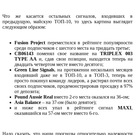
Что же касается остальных сигналов, входивших в
предыдущую, майскую ТОП-10, то здесь картина выглядит
следующим образом:
Fusion
Project
переместился в рейтинге популярности
среди подписчиков с шестого места на тридцать третье;
CB06143
поменял свое название на
TRIPLEX 003
TYPE AA
и, сдав свои позиции, находится теперь на
двадцать четвертом месте вместо десятого;
Green
Line
Signals
, на протяжении нескольких месяцев
входивший даже не в ТОП-10, а в ТОП-3, теперь не
просто покинул команду лидеров, а растерял почти всех
своих подписчиков, продемонстрировав просадку в 97%
от депозита;
Pound
Aussie
Real
вместо 2-го места оказался на 36-ом;
Asia Balance
– на 37-ом (было девятое);
и ниже всех упал в рейтинге сигнал
MAXI
,
оказавшийся на 57-ом месте вместо 6-го.
Надо сказать, что наши прогнозы относительно надежности