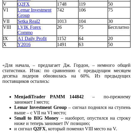
V
Q2FX
1748
119
50
VI
Lemar Investment
742
106
75
Group
VII
Setka Real2
1013
104
30
VIII
LVIK Forex
26
75
Бесплатно
Commo
IX
A1 Daily Profit
1152
64
20
X
Y2016
1491
63
50
«Для начала, – предлагает Дж. Гордон, – немного общей
статистики. Итак: по сравнению с предыдущим месяцем
десятка лидеров обновилась на 60%. Из предыдущих
поставщиков остались:
MenjadiTrader
PAMM
144842
– по-прежнему
занимает I место;
Lemar
Investment
Group
– сигнал поднялся на ступень
выше – с VII на VI место;
Small
to
BIG
Money
– наоборот, опустился на строку
ниже и теперь занимает IV позицию;
и сигнал
Q2FX
, который поменял VIII место на V.