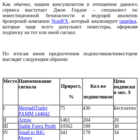
Как обычно, нашим консультантом в отношении данного
сервиса выступает Джон Гордон – специалист по
инвестиционной безопасности и ведущий аналитик
брокерской компании
NordFX
, который анализирует
ошибки
,
которые чаще всего допускают инвесторы, оформляя
подписку на тот или иной сигнал.
По итогам июня предпочтения подписчиков/инвесторов
выглядят следующим образом:
Место
Наименование
Цена
Прирост,
Кол-во
сигнала
подписки
в мес. $
%
подписчиков
I
MenjadiTrader
75
430
Бесплатно
PAMM 144842
II
Arrow
1461
204
20
III
Stable Forex Profit
10562
199
30
IV
Small to BIG
341
179
34
Money