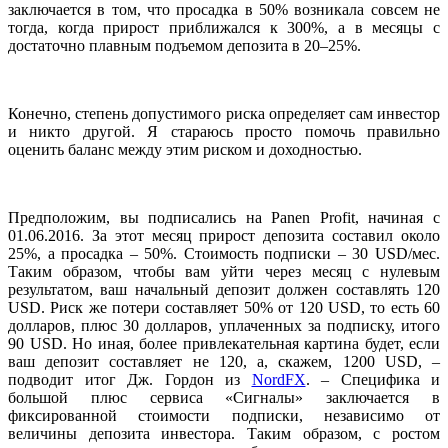
заключается в том, что просадка в 50% возникала совсем не
тогда, когда прирост приближался к 300%, а в месяцы с
достаточно плавным подъемом депозита в 20–25%.
Конечно, степень допустимого риска определяет сам инвестор
и никто другой. Я стараюсь просто помочь правильно
оценить баланс между этим риском и доходностью.
Предположим, вы подписались на Panen Profit, начиная с
01.06.2016. За этот месяц прирост депозита составил около
25%, а просадка ­– 50%. Стоимость подписки – 30 USD/мес.
Таким образом, чтобы вам уйти через месяц с нулевым
результатом, ваш начальный депозит должен составлять 120
USD. Риск же потери составляет 50% от 120 USD, то есть 60
долларов, плюс 30 долларов, уплаченных за подписку, итого
90 USD. Но иная, более привлекательная картина будет, если
ваш депозит составляет не 120, а, скажем, 1200 USD, –
подводит итог Дж. Гордон из
NordFX
. – Cпецифика и
большой плюс сервиса «Сигналы» заключается в
фиксированной стоимости подписки, независимо от
величины депозита инвестора. Таким образом, с ростом