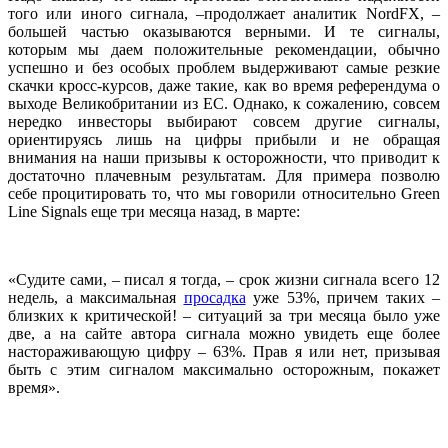
того или иного сигнала, –продолжает аналитик NordFX, –
большей частью оказываются верными. И те сигналы,
которым мы даем положительные рекомендации, обычно
успешно и без особых проблем выдерживают самые резкие
скачки кросс-курсов, даже такие, как во время референдума о
выходе Великобритании из ЕС. Однако, к сожалению, совсем
нередко инвесторы выбирают совсем другие сигналы,
ориентируясь лишь на цифры прибыли и не обращая
внимания на наши призывы к осторожности, что приводит к
достаточно плачевным результатам. Для примера позволю
себе процитировать то, что мы говорили относительно Green
Line Signals еще три месяца назад, в марте:
«Судите сами, – писал я тогда, – срок жизни сигнала всего 12
недель, а максимальная
просадка
уже 53%, причем таких –
близких к критической! – ситуаций за три месяца было уже
две, а на сайте автора сигнала можно увидеть еще более
настораживающую цифру – 63%. Прав я или нет, призывая
быть с этим сигналом максимально осторожным, покажет
время».