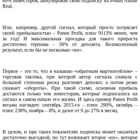
80% инвесторов, аннулировав свою подписку на Pound Aussie
Real.
Или, например, другой сигнал, который просто потрясает
своей прибыльностью – Panen Profit, плюс 9113% менее, чем
за год! И максимальная просадка для такого прироста
достаточно терпима – 50% от депозита. Великолепный
результат, если бы не несколько «но».
Первое – это то, что я называю «обратным мартингейлом» –
торговая тактика, при которой автор сигнала сначала с
большой степенью риска разгоняет депозит, а потом резко
снижает «обороты». При такой схеме, основная прибыль
достаются только тем инвесторам, которые подписались на
сигнал в самом начале его жизни. И здесь пример Panen Profit
весьма нагляден: сентябрь 2015-го – плюс 290%, октябрь –
плюс 238%, ноябрь – 8%, и далее от 9 до 27% в месяц.
В целом, и при таких показателях подписка может оказаться
достаточно выгодной, но тут возникает второе «но», которое