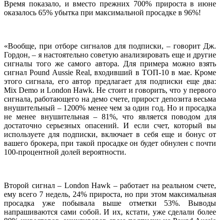
Время показало, и вместо прежних 700% прироста в июне
оказалось 65% убытка при максимальной просадке в 96%!
«Вообще, при отборе сигналов для подписки, – говорит Дж.
Гордон, – я настоятельно советую анализировать еще и другие
сигналы того же самого автора. Для примера можно взять
сигнал Pound Aussie Real, входивший в ТОП-10 в мае. Кроме
этого сигнала, его автор предлагает для подписки еще два:
Mix Demo и London Hawk. Не стоит и говорить, что у первого
сигнала, работающего на демо счете, прирост депозита весьма
внушительный – 1200% менее чем за один год. Но и просадка
не менее внушительная – 81%, что является поводом для
достаточно серьезных опасений. И если счет, который вы
используете для подписки, включает в себя еще и бонус от
вашего брокера, при такой просадке он будет обнулен с почти
100-процентной долей вероятности.
Второй сигнал – London Hawk – работает на реальном счете,
ему всего 7 недель, 24% прироста, но при этом максимальная
просадка уже побывала выше отметки 53%. Выводы
напрашиваются сами собой. И их, кстати, уже сделали более