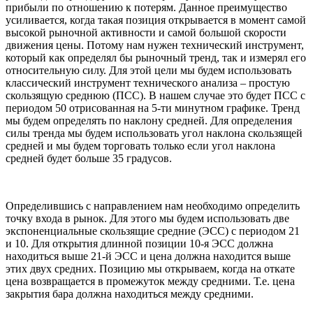
прибыли по отношению к потерям. Данное преимущество
усиливается, когда такая позиция открывается в момент самой
высокой рыночной активности и самой большой скорости
движения цены. Потому нам нужен технический инструмент,
который как определял бы рыночный тренд, так и измерял его
относительную силу. Для этой цели мы будем использовать
классический инструмент технического анализа – простую
скользящую среднюю (ПСС). В нашем случае это будет ПСС с
периодом 50 отрисованная на 5-ти минутном графике. Тренд
мы будем определять по наклону средней. Для определения
силы тренда мы будем использовать угол наклона скользящей
средней и мы будем торговать только если угол наклона
средней будет больше 35 градусов.
Определившись с направлением нам необходимо определить
точку входа в рынок. Для этого мы будем использовать две
экспоненциальные скользящие средние (ЭСС) с периодом 21
и 10. Для открытия длинной позиции 10-я ЭСС должна
находиться выше 21-й ЭСС и цена должна находится выше
этих двух средних. Позицию мы открываем, когда на откате
цена возвращается в промежуток между средними. Т.е. цена
закрытия бара должна находиться между средними.