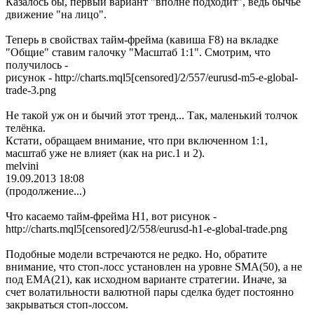
Казалось бы, первый вариант "вполне подходит", ведь бычье
движение "на лицо".
Теперь в свойствах тайм-фрейма (кавиша F8) на вкладке
"Общие" ставим галочку "Масштаб 1:1". Смотрим, что
получилось -
рисунок - http://charts.mql5[censored]/2/557/eurusd-m5-e-global-
trade-3.png
Не такой уж он и бычий этот тренд... Так, маленький толчок
телёнка.
Кстати, обращаем внимание, что при включенном 1:1,
масштаб уже не влияет (как на рис.1 и 2).
melvini
19.09.2013 18:08
(продолжение...)
Что касаемо тайм-фрейма Н1, вот рисунок -
http://charts.mql5[censored]/2/558/eurusd-h1-e-global-trade.png
Подобные модели встречаются не редко. Но, обратите
внимание, что стоп-лосс установлен на уровне SMA(50), а не
под EMA(21), как исходном варианте стратегии. Иначе, за
счет волатильности валютной пары сделка будет постоянно
закрываться стоп-лоссом.