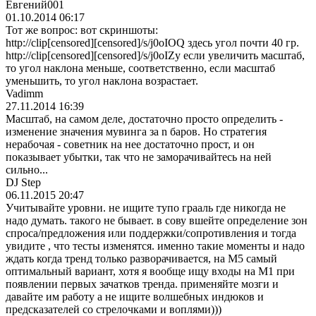
Евгений001
01.10.2014 06:17
Тот же вопрос: вот скриншоты:
http://clip[censored][censored]/s/j0oIOQ здесь угол почти 40 гр.
http://clip[censored][censored]/s/j0oIZy если увеличить масштаб,
то угол наклона меньше, соответственно, если масштаб
уменьшить, то угол наклона возрастает.
Vadimm
27.11.2014 16:39
Масштаб, на самом деле, достаточно просто определить -
изменение значения мувинга за n баров. Но стратегия
нерабочая - советник на нее достаточно прост, и он
показывает убытки, так что не заморачивайтесь на ней
сильно...
DJ Step
06.11.2015 20:47
Учитывайте уровни. не ищите тупо грааль где никогда не
надо думать. такого не бывает. в сову вшейте определение зон
спроса/предложе
ния или поддержки/сопро
тивления и тогда
увидите , что тесты изменятся. именно такие моменты и надо
ждать когда тренд только разворачивается
, на М5 самый
оптимальный вариант, хотя я вообще ищу входы на М1 при
появлении первых зачатков тренда. применяйте мозги и
давайте им работу а не ищите волшебных индюков и
предсказателей со стрелочками и воплями)))