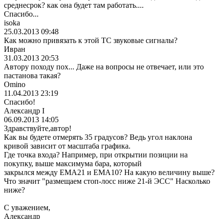
среднесрок? как она будет там работать....
Спасибо...
isoka
25.03.2013 09:48
Как можно привязать к этой ТС звуковые сигналы?
Ивран
31.03.2013 20:53
Автору походу пох... Даже на вопросы не отвечает, или это
пастанова такая?
Omino
11.04.2013 23:19
Спасибо!
Александр I
06.09.2013 14:05
Здравствуйте,автор!
Как вы будете отмерять 35 градусов? Ведь угол наклона
кривой зависит от масштаба графика.
Где точка входа? Например, при открытии позиции на
покупку, выше максимума бара, который
закрылся между ЕМА21 и ЕМА10? На какую величину выше?
Что значит "размещаем стоп-лосс ниже 21-й ЭСС" Насколько
ниже?
С уважением,
Александр