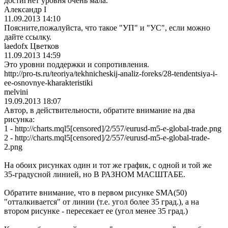
достигнет уровня очень мала.
Александр I
11.09.2013 14:10
Поясните,пожалу
йста, что такое "УП" и "УС", если можно
дайте ссылку.
laedofx Цветков
11.09.2013 14:59
Это уровни поддержки и сопротивления.
http://pro-ts.ru/teoriya/tekhnicheskij-analiz-foreks/28-tendentsiya-i-
ee-osnovnye-kharakteristiki
melvini
19.09.2013 18:07
Автор, в действительност
и, обратите внимание на два
рисунка:
1 - http://charts.mql5[censored]/2/557/eurusd-m5-e-global-trade.png
2 - http://charts.mql5[censored]/2/557/eurusd-m5-e-global-trade-
2.png
На обоих рисунках один и тот же график, с одной и той же
35-градусной линией, но В РАЗНОМ МАСШТАБЕ.
Обратите внимание, что в первом рисунке SMA(50)
"отталкивается" от линии (т.е. угол более 35 град.), а на
втором рисунке - пересекает ее (угол менее 35 град.)