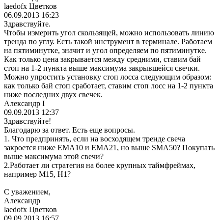
laedofx Цветков
06.09.2013 16:23
Здравствуйте.
Чтобы измерить угол скользящей, можно использовать линию
тренда по углу. Есть такой инструмент в терминале. Работаем
на пятиминутке, значит и угол определяем по пятиминутке.
Как только цена закрывается между средними, ставим бай
стоп на 1-2 пункта выше максимума закрывшейся свечки.
Можно упростить установку стоп лосса следующим образом:
как только бай стоп сработает, ставим стоп лосс на 1-2 пункта
ниже последних двух свечек.
Александр I
09.09.2013 12:37
Здравствуйте!
Благодарю за ответ. Есть еще вопросы.
1. Что предпринять, если на восходящем тренде свеча
закроется ниже ЕМА10 и ЕМА21, но выше SMA50? Покупать
выше максимума этой свечи?
2.Работает ли стратегия на более крупных таймфреймах,
например М15, Н1?
С уважением,
Александр
laedofx Цветков
09.09.2013 16:57