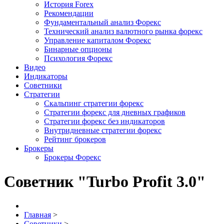
История Forex
Рекомендации
Фундаментальный анализ Форекс
Технический анализ валютного рынка форекс
Управление капиталом Форекс
Бинарные опционы
Психология Форекс
Видео
Индикаторы
Советники
Стратегии
Скальпинг стратегии форекс
Стратегии форекс для дневных графиков
Стратегии форекс без индикаторов
Внутридневные стратегии форекс
Рейтинг брокеров
Брокеры
Брокеры Форекс
Советник "Turbo Profit 3.0"
Главная
>
Советники
>