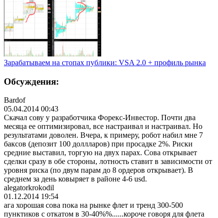
Зарабатываем на стопах публики: VSA 2.0 + профиль рынка
Обсуждения:
Bardof
05.04.2014 00:43
Скачал сову у разработчика Форекс-Инвестор
. Почти два
месяца ее оптимизировал, все настраивал и настраивал. Но
результатами доволен. Вчера, к примеру, робот набил мне 7
баксов (депозит 100 доллларов) при просадке 2%. Риски
средние выставил, торгую на двух парах. Сова открывает
сделки сразу в обе стороны, лотность ставит в зависимости от
уровня риска (по двум парам до 8 ордеров открывает). В
среднем за день ковыряет в районе 4-6 usd.
alegatorkrokodil
01.12.2014 19:54
ага хорошая сова пока на рынке флет и тренд 300-500
пунктиков с откатом в 30-40%%......ко
роче говоря для флета