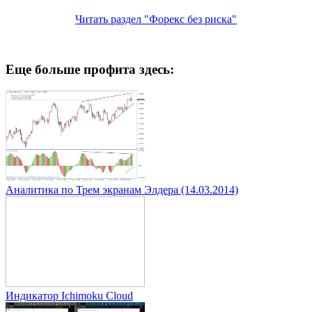
Читать раздел "Форекс без риска"
Еще больше профита здесь:
Аналитика по Трем экранам Элдера (14.03.2014)
Индикатор Ichimoku Cloud