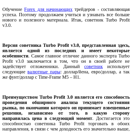
Обучение
Forex для начинающих
трейдеров - составляющая
успеха. Поэтому продолжаем учиться и узнавать все больше
нового и полезного материала. Итак, советник Turbo Profit
v3.0.
Версия советника Turbo Profit v3.0, представленная здесь,
является одной из последних и имеет некоторые
особенности
. Самое главное отличие данного эксперта Turbo
Profit v3.0 заключается в том, что он в своей работе не
задействует отложенники. Данный
советник
использует
следующие
валютные пары
: доллар/йена, евро/доллар, а так
же фунт/доллар с Time-Frame М5 – Н1.
Преимуществом Turbo Profit 3.0 является его способность
проведения обширного анализа текущего состояния
рынка, по окончании которого он принимает взвешенные
решения, независимо от того, в какую сторону
направилась цена в следующий момент
. Достигается это
способностью советника Turbo Profit торговать в обоих
направления, в связи с чем доходность его значительно выше,