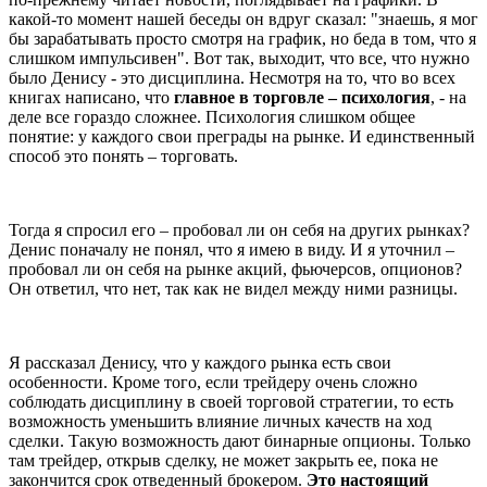
какой-то момент нашей беседы он вдруг сказал: "знаешь, я мог
бы зарабатывать просто смотря на график, но беда в том, что я
слишком импульсивен". Вот так, выходит, что все, что нужно
было Денису - это дисциплина. Несмотря на то, что во всех
книгах написано, что
главное в торговле – психология
, - на
деле все гораздо сложнее. Психология слишком общее
понятие: у каждого свои преграды на рынке. И единственный
способ это понять – торговать.
Тогда я спросил его – пробовал ли он себя на других рынках?
Денис поначалу не понял, что я имею в виду. И я уточнил –
пробовал ли он себя на рынке акций, фьючерсов, опционов?
Он ответил, что нет, так как не видел между ними разницы.
Я рассказал Денису, что у каждого рынка есть свои
особенности. Кроме того, если трейдеру очень сложно
соблюдать дисциплину в своей торговой стратегии, то есть
возможность уменьшить влияние личных качеств на ход
сделки. Такую возможность дают бинарные опционы. Только
там трейдер, открыв сделку, не может закрыть ее, пока не
закончится срок отведенный брокером.
Это настоящий