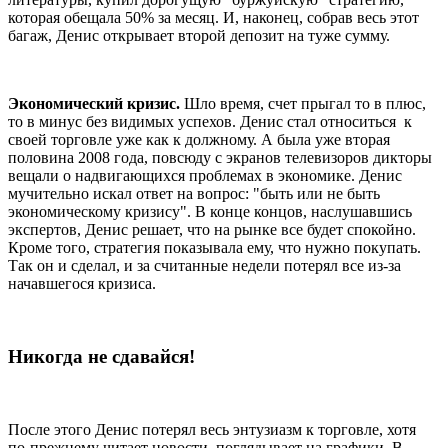
которая обещала 50% за месяц. И, наконец, собрав весь этот
багаж, Денис открывает второй депозит на туже сумму.
Экономический кризис.
Шло время, счет прыгал то в плюс,
то в минус без видимых успехов. Денис стал относиться к
своей торговле уже как к должному. А была уже вторая
половина 2008 года, повсюду с экранов телевизоров дикторы
вещали о надвигающихся проблемах в экономике. Денис
мучительно искал ответ на вопрос: "быть или не быть
экономическому кризису". В конце концов, наслушавшись
экспертов, Денис решает, что на рынке все будет спокойно.
Кроме того, стратегия показывала ему, что нужно покупать.
Так он и сделал, и за считанные недели потерял все из-за
начавшегося кризиса.
Никогда не сдавайся!
После этого Денис потерял весь энтузиазм к торговле, хотя
по-прежнему читает новости, поглядывает на графики. В