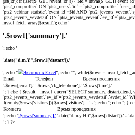
get('id'); if (isset($_GET['event_id'])) { $id = intval($_GET['ev
`pts2_comprofiler` ON `pts2_users`.`id` = `pts2_comprofiler`.`user_
`pts2_vebinar_statistic`.`event_id`=$id AND `pts2_jevents_vevent
`pts2_jevents_vevdetail` ON `pts2_jevents_vevent`.`ev_id`=`pts2_j
mysql_fetch_array($result1); echo '
'.$row1['summary'].'
'; echo '
'.date("d.m.Y",$row1['dtstart']).'
'; echo "
Экспорт в Excel
"; echo ""; while($rows = mysql_fetch_arra
Email
Телефон
Время посещения
'.$rows['email'].'
'.$rows['cb_telephone'].'
'.$rows['time'].'
"; } else { $result = mysql_query("SELECT summary, dtstart,dtend,
`pts2_jevents_vevent`.`ev_id`=`pts2_jevents_vevdetail`.`evdet_id
if(empty($rows['visitors'])) $rows['visitors'] = ' - '; echo ''; echo ''; } e
Комната
Время проведения
'; echo '
'.$rows['summary'].'
'.date("d.m.y H:i",$rows['dtstart']).' - '.d
"; } ?>