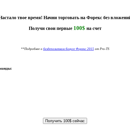
Настало твое время! Начни торговать на Форекс без вложени
100$
Получи свои первые
на счет
**Подробнее о
бездепозитном бонусе Форекс 2015
от Pro-TS
оманды: