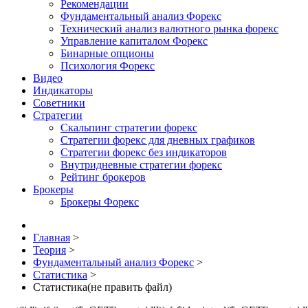
Рекомендации
Фундаментальный анализ Форекс
Технический анализ валютного рынка форекс
Управление капиталом Форекс
Бинарные опционы
Психология Форекс
Видео
Индикаторы
Советники
Стратегии
Скальпинг стратегии форекс
Стратегии форекс для дневных графиков
Стратегии форекс без индикаторов
Внутридневные стратегии форекс
Рейтинг брокеров
Брокеры
Брокеры Форекс
Главная
>
Теория
>
Фундаментальный анализ Форекс
>
Статистика
>
Статистика(не править файл)