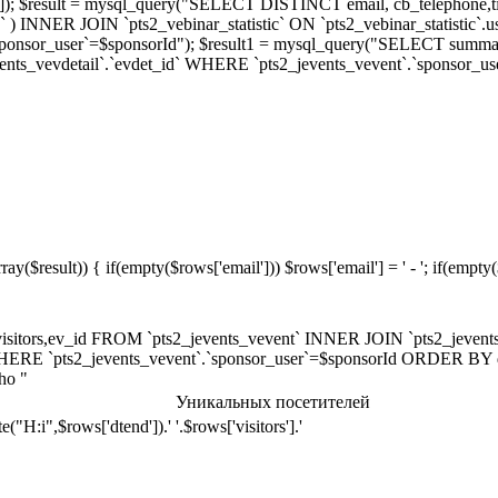
ent_id']); $result = mysql_query("SELECT DISTINCT email, cb_telepho
id` ) INNER JOIN `pts2_vebinar_statistic` ON `pts2_vebinar_statistic`
`.`sponsor_user`=$sponsorId"); $result1 = mysql_query("SELECT sum
events_vevdetail`.`evdet_id` WHERE `pts2_jevents_vevent`.`sponsor_u
y($result)) { if(empty($rows['email'])) $rows['email'] = ' - '; if(empty(
 visitors,ev_id FROM `pts2_jevents_vevent` INNER JOIN `pts2_jevent
` WHERE `pts2_jevents_vevent`.`sponsor_user`=$sponsorId ORDER BY d
cho "
Уникальных посетителей
ate("H:i",$rows['dtend']).'
'.$rows['visitors'].'