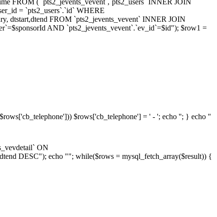
ne,time FROM ( `pts2_jevents_vevent`,`pts2_users` INNER JOIN
.user_id = `pts2_users`.`id` WHERE
mary, dtstart,dtend FROM `pts2_jevents_vevent` INNER JOIN
ser`=$sponsorId AND `pts2_jevents_vevent`.`ev_id`=$id"); $row1 =
$rows['cb_telephone'])) $rows['cb_telephone'] = ' - '; echo ''; } echo "
s_vevdetail` ON
tend DESC"); echo ""; while($rows = mysql_fetch_array($result)) {