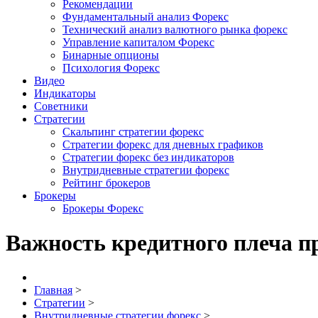
Рекомендации
Фундаментальный анализ Форекс
Технический анализ валютного рынка форекс
Управление капиталом Форекс
Бинарные опционы
Психология Форекс
Видео
Индикаторы
Советники
Стратегии
Скальпинг стратегии форекс
Стратегии форекс для дневных графиков
Стратегии форекс без индикаторов
Внутридневные стратегии форекс
Рейтинг брокеров
Брокеры
Брокеры Форекс
Важность кредитного плеча п
Главная
>
Стратегии
>
Внутридневные стратегии форекс
>