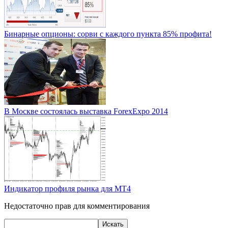
Бинарные опционы: cорви с каждого пункта 85% профита!
В Москве состоялась выставка ForexExpo 2014
Индикатор профиля рынка для МТ4
Недостаточно прав для комментирования