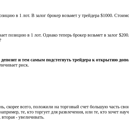
зицию в 1 лот. В залог брокер возьмет у трейдера $1000. Стоим
ает позицию в 1 лот. Однако теперь брокер возьмет в залог $20
?
 депозит и тем самым подстегнуть трейдера к открытию доп
личивает риск.
ень, скорее всего, положили на торговый счет большую часть св
пример, те, кто торгует для развлечения, или те, кто хочет нау
вторая - увеличивать.