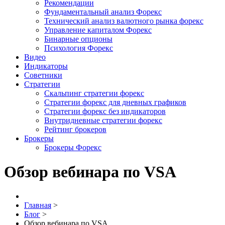
Рекомендации
Фундаментальный анализ Форекс
Технический анализ валютного рынка форекс
Управление капиталом Форекс
Бинарные опционы
Психология Форекс
Видео
Индикаторы
Советники
Стратегии
Скальпинг стратегии форекс
Стратегии форекс для дневных графиков
Стратегии форекс без индикаторов
Внутридневные стратегии форекс
Рейтинг брокеров
Брокеры
Брокеры Форекс
Обзор вебинара по VSA
Главная
>
Блог
>
Обзор вебинара по VSA