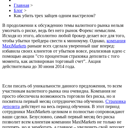
Главная
>
Блог
>
Как убить трех зайцев одним выстрелом?
В продолжении к обсуждению темы валютного рынка нельзя
умолчать о риске, ведь без него рынок Форекс немыслим.
Исходя из этого, абсолютно любой брокер делает все для того,
чтобы убытки трейдера свести к минимуму. Однако,
компания
MaxiMarkets
раньше всех сделала уверенный шаг вперед:
избавила своих клиентов от убытков вовсе, реализовав идею с
помощью акции "сто процентная страховка депозита с того
момента, как активирован торговый счет". Акция
действительна до 30 июня 2014 года.
Если писать об уникальности данного предложения, то всем
участникам валютного рынка она очевидна. Компания не
просто обеспечила возможность торговли без риска, но и
посвятила первый месяц сотрудничества обучению.
Страховка
депозита
действует на весь период обучения. В этот период
сотрудники MaxiMarkets целиком и полностью сопровождают
ваши сделки. Безусловно, самый первый месяц без риска
позволит всем клиентам компании MaxiMarkets не только не
потерять, но и заработать, а главное – увеличить свой депозит,