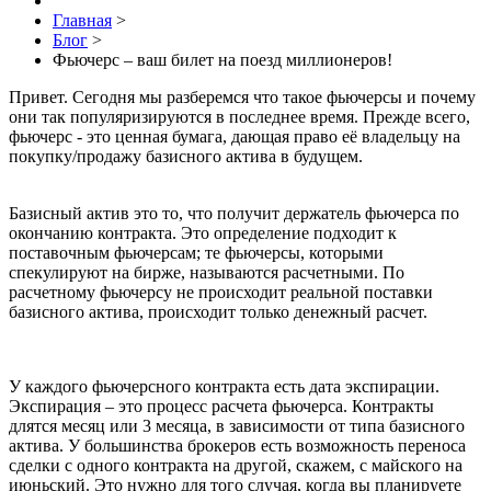
Главная
>
Блог
>
Фьючерс – ваш билет на поезд миллионеров!
Привет. Сегодня мы разберемся что такое фьючерсы и почему
они так популяризируются в последнее время. Прежде всего,
фьючерс - это ценная бумага, дающая право её владельцу на
покупку/продажу базисного актива в будущем.
Базисный актив это то, что получит держатель фьючерса по
окончанию контракта. Это определение подходит к
поставочным фьючерсам; те фьючерсы, которыми
спекулируют на бирже, называются расчетными. По
расчетному фьючерсу не происходит реальной поставки
базисного актива, происходит только денежный расчет.
У каждого фьючерсного контракта есть дата экспирации.
Экспирация – это процесс расчета фьючерса. Контракты
длятся месяц или 3 месяца, в зависимости от типа базисного
актива. У большинства брокеров есть возможность переноса
сделки с одного контракта на другой, скажем, с майского на
июньский. Это нужно для того случая, когда вы планируете