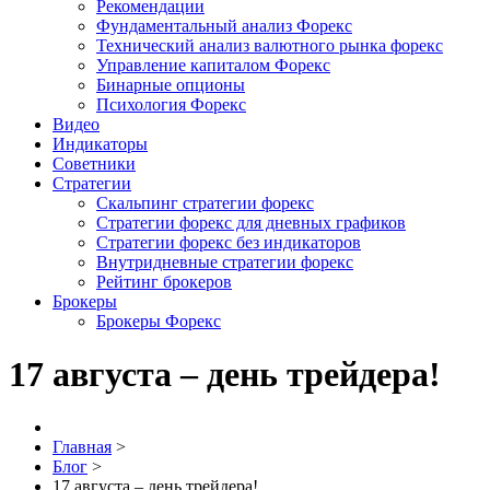
Рекомендации
Фундаментальный анализ Форекс
Технический анализ валютного рынка форекс
Управление капиталом Форекс
Бинарные опционы
Психология Форекс
Видео
Индикаторы
Советники
Стратегии
Скальпинг стратегии форекс
Стратегии форекс для дневных графиков
Стратегии форекс без индикаторов
Внутридневные стратегии форекс
Рейтинг брокеров
Брокеры
Брокеры Форекс
17 августа – день трейдера!
Главная
>
Блог
>
17 августа – день трейдера!