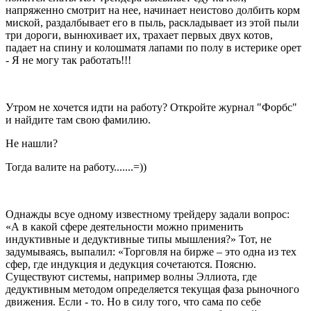
напряженно смотрит на нее, начинает неистово долбить корм
миской, раздалбывает его в пыль, раскладывает из этой пыли
три дороги, вынюхивает их, трахает первых двух котов,
падает на спину и колошматя лапами по полу в истерике орет
- Я не могу так работать!!!
Утром не хочется идти на работу? Откройте журнал "Форбс"
и найдите там свою фамилию.
Не нашли?
Тогда валите на работу.......=))
Однажды всуе одному известному трейдеру задали вопрос:
«А в какой сфере деятельности можно применить
индуктивные и дедуктивные типы мышления?» Тот, не
задумываясь, выпалил: «Торговля на бирже – это одна из тех
сфер, где индукция и дедукция сочетаются. Поясню.
Существуют системы, например волны Эллиота, где
дедуктивным методом определяется текущая фаза рыночного
движения. Если - то. Но в силу того, что сама по себе