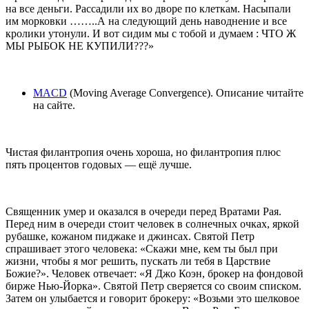
на все деньги. Рассадили их во дворе по клеткам. Насыпали
им морковки ……..А на следующий день наводнение и все
кролики утонули. И вот сидим мы с тобой и думаем : ЧТО Ж
МЫ РЫБОК НЕ КУПИЛИ???»
MACD
(Moving Average Convergence). Описание читайте
на сайте.
Чистая филантропия очень хороша, но филантропия плюс
пять процентов годовых — ещё лучше.
Священник умер и оказался в очереди перед Вратами Рая.
Перед ним в очереди стоит человек в солнечных очках, яркой
рубашке, кожаном пиджаке и джинсах. Святой Петр
спрашивает этого человека: «Скажи мне, кем ты был при
жизни, чтобы я мог решить, пускать ли тебя в Царствие
Божие?». Человек отвечает: «Я Джо Коэн, брокер на фондовой
бирже Нью-Йорка». Святой Петр сверяется со своим списком.
Затем он улыбается и говорит брокеру: «Возьми это шелковое