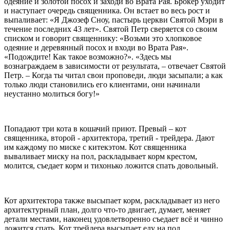
одеяние и золотой посох и заходи во Врата Рая. Брокер уходит
и наступает очередь священника. Он встает во весь рост и
выпаливает: «Я Джозеф Сноу, пастырь церкви Святой Мэри в
течение последних 43 лет». Святой Петр сверяется со своим
списком и говорит священнику: «Возьми это хлопковое
одеяние и деревянный посох и входи во Врата Рая».
«Подождите! Как такое возможно?». «Здесь мы
вознаграждаем в зависимости от результата, – отвечает Святой
Петр. – Когда ты читал свои проповеди, люди засыпали; а как
только люди становились его клиентами, они начинали
неустанно молиться богу!»
Попадают три кота в кошачий приют. Превый – кот
священника, второй - архитектора, третий - трейдера. Дают
им каждому по миске с китекэтом. Кот священника
вываливает миску на пол, раскладывает корм крестом,
молится, съедает корм и тихонько ложится спать довольный.
Кот архитектора также высыпает корм, раскладывает из него
архитектурный план, долго что-то двигает, думает, меняет
детали местами, наконец удовлетворенно съедает всё и чинно
ложится спать. Кот трейдера высыпает еду на пол,