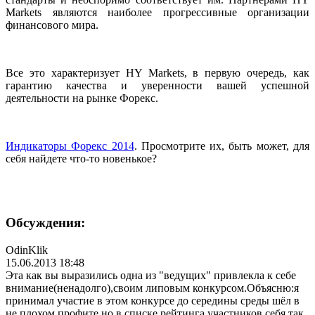
Markets являются наиболее прогрессивные организации
финансового мира.
Все это характеризует HY Markets, в первую очередь, как
гарантию качества и уверенности вашей успешной
деятельности на рынке Форекс.
Индикаторы Форекс 2014
. Просмотрите их, быть может, для
себя найдете что-то новенькое?
Обсуждения:
OdinKlik
15.06.2013 18:48
Эта как вы выразились одна из "ведущих" привлекла к себе
внимание(ненадо
лго),своим липовым конкурсом.Объяс
ню:я
принимал участие в этом конкурсе до середины среды шёл в
не плохом профите,но в списке рейтинга участников себя так