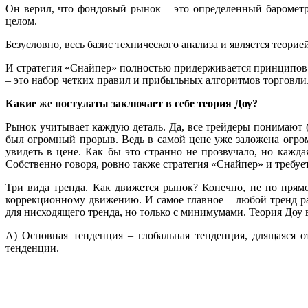
Он верил, что фондовый рынок – это определенный баромет
целом.
Безусловно, весь базис технического анализа и является теорие
И стратегия «Снайпер» полностью придерживается принципов 
– это набор четких правил и прибыльных алгоритмов торговли
Какие же постулаты заключает в себе теория Доу?
Рынок учитывает каждую деталь. Да, все трейдеры понимают (
был огромный прорыв. Ведь в самой цене уже заложена огро
увидеть в цене. Как бы это странно не прозвучало, но кажд
Собственно говоря, ровно также стратегия «Снайпер» и требуе
Три вида тренда. Как движется рынок? Конечно, не по пря
коррекционному движению. И самое главное – любой тренд р
для нисходящего тренда, но только с минимумами. Теория Доу 
А) Основная тенденция – глобальная тенденция, длящаяся
тенденции.