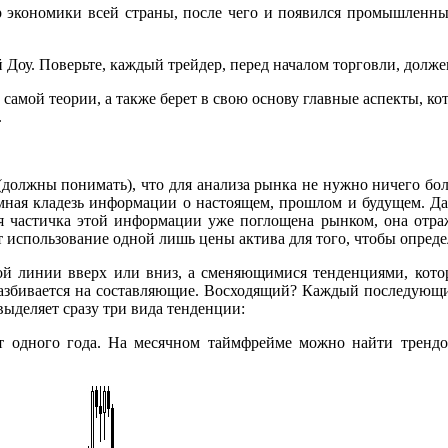
р экономики всей страны, после чего и появился промышленны
й Доу. Поверьте, каждый трейдер, перед началом торговли, долже
самой теории, а также берет в свою основу главные аспекты, к
.
должны понимать), что для анализа рынка не нужно ничего более
мная кладезь информации о настоящем, прошлом и будущем. Дан
ая частичка этой информации уже поглощена рынком, она отраж
т использование одной лишь цены актива для того, чтобы опреде
мой линии вверх или вниз, а сменяющимися тенденциями, ко
азбивается на составляющие. Восходящий? Каждый последующи
выделяет сразу три вида тенденции:
 от одного года. На месячном таймфрейме можно найти трен