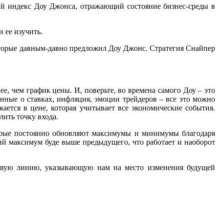
й индекс Доу Джонса, отражающий состояние бизнес-среды в
н ее изучить.
оторые давным-давно предложил Доу Джонс. Стратегия Снайпер
, чем график цены. И, поверьте, во времена самого Доу – это
ные о ставках, инфляция, эмоции трейдеров – все это можно
ается в цене, которая учитывает все экономические события.
лить точку входа.
торые постоянно обновляют максимумы и минимумы благодаря
й максимум буде выше предыдущего, что работает и наоборот
довую линию, указывающую нам на место изменения будущей