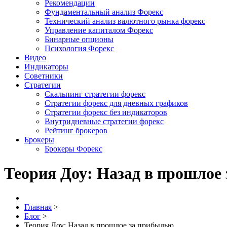
Рекомендации
Фундаментальный анализ Форекс
Технический анализ валютного рынка форекс
Управление капиталом Форекс
Бинарные опционы
Психология Форекс
Видео
Индикаторы
Советники
Стратегии
Скальпинг стратегии форекс
Стратегии форекс для дневных графиков
Стратегии форекс без индикаторов
Внутридневные стратегии форекс
Рейтинг брокеров
Брокеры
Брокеры Форекс
Теория Доу: Назад в прошлое
Главная
>
Блог
>
Теория Доу: Назад в прошлое за прибылью