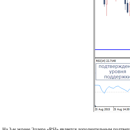
На 3-м экране Элдера «RSI» является дополнительным подтверж