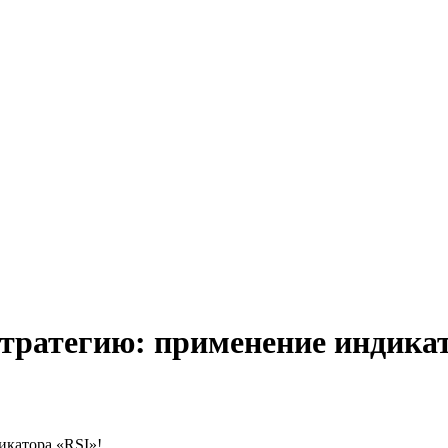
стратегию: применение индика
икатора «RSI»!