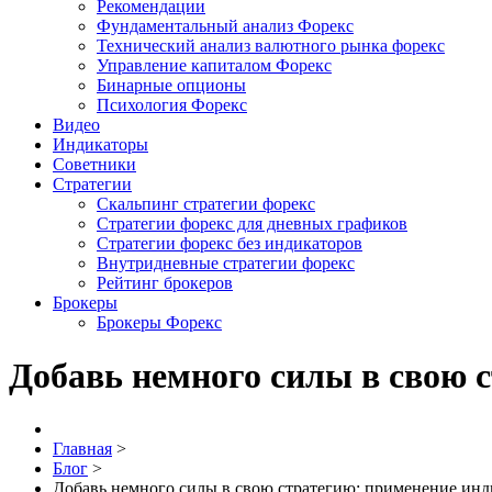
Рекомендации
Фундаментальный анализ Форекс
Технический анализ валютного рынка форекс
Управление капиталом Форекс
Бинарные опционы
Психология Форекс
Видео
Индикаторы
Советники
Стратегии
Скальпинг стратегии форекс
Стратегии форекс для дневных графиков
Стратегии форекс без индикаторов
Внутридневные стратегии форекс
Рейтинг брокеров
Брокеры
Брокеры Форекс
Добавь немного силы в свою 
Главная
>
Блог
>
Добавь немного силы в свою стратегию: применение инд