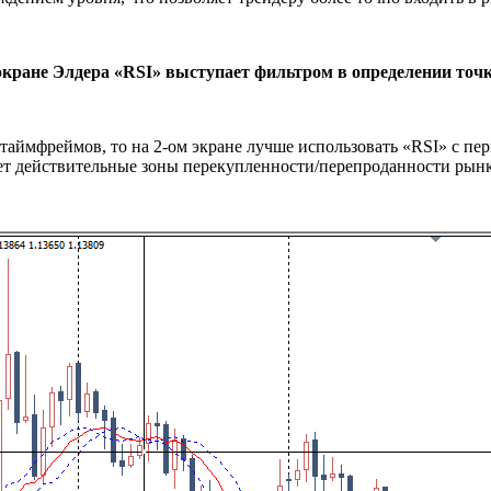
 экране Элдера «RSI» выступает фильтром в определении точк
аймфреймов, то на 2-ом экране лучше использовать «RSI» с пери
ет действительные зоны перекупленности/перепроданности рынка