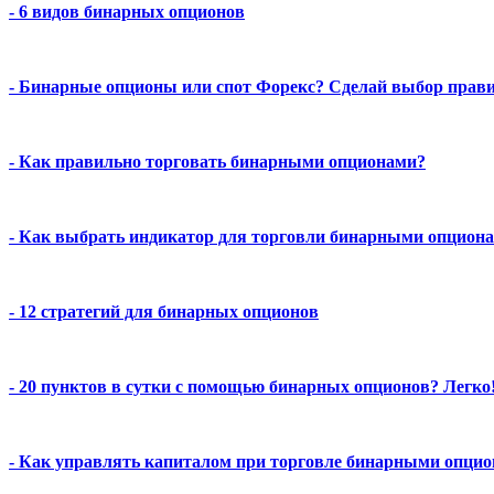
- 6 видов бинарных опционов
- Бинарные опционы или спот Форекс? Сделай выбор прав
- Как правильно торговать бинарными опционами?
- Как выбрать индикатор для торговли бинарными опцион
- 12 стратегий для бинарных опционов
- 20 пунктов в сутки с помощью бинарных опционов? Легко
- Как управлять капиталом при торговле бинарными опци